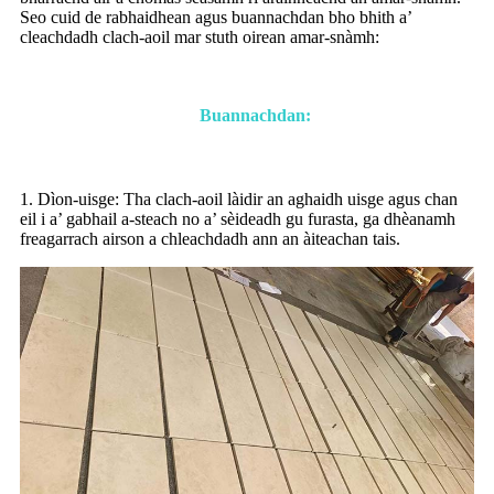
Seo cuid de rabhaidhean agus buannachdan bho bhith a’
cleachdadh clach-aoil mar stuth oirean amar-snàmh:
Buannachdan:
1. Dìon-uisge: Tha clach-aoil làidir an aghaidh uisge agus chan
eil i a’ gabhail a-steach no a’ sèideadh gu furasta, ga dhèanamh
freagarrach airson a chleachdadh ann an àiteachan tais.