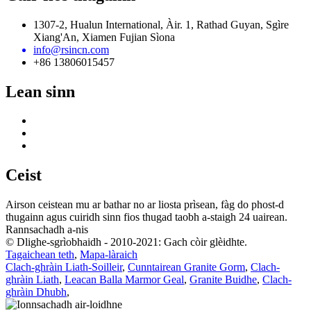
1307-2, Hualun International, Àir. 1, Rathad Guyan, Sgìre
Xiang'An, Xiamen Fujian Sìona
info@rsincn.com
+86 13806015457
Lean sinn
Ceist
Airson ceistean mu ar bathar no ar liosta prìsean, fàg do phost-d
thugainn agus cuiridh sinn fios thugad taobh a-staigh 24 uairean.
Rannsachadh a-nis
© Dlighe-sgrìobhaidh - 2010-2021: Gach còir glèidhte.
Tagaichean teth
,
Mapa-làraich
Clach-ghràin Liath-Soilleir
,
Cunntairean Granite Gorm
,
Clach-
ghràin Liath
,
Leacan Balla Marmor Geal
,
Granite Buidhe
,
Clach-
ghràin Dhubh
,