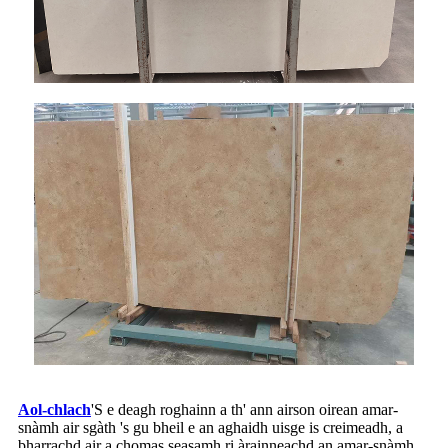
Aol-chlach
'S e deagh roghainn a th' ann airson oirean amar-
snàmh air sgàth 's gu bheil e an aghaidh uisge is creimeadh, a
bharrachd air a chomas seasamh ri àrainneachd an amar-snàmh.