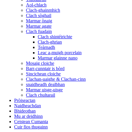
Aol-chlach
Clach-ghainmhich
Clach sòghail
Marmar ònaig
Marmar agate
Clach fuadain
Clach shintéirichte
Clach-ghrian
Teàrnadh
Leac a-muigh porcelain
Marmar glainne nano
Mosaig cloiche
Barr-cunntair is bòrd
Sincichean cloiche
Clachan-uaighe & Clachan-cinn
snaidheadh ​​​​​​dealbhan
Marmar uisge-uisge
Clach chultarail
Pròiseactan
Naidheachdan
Bhideothan
Mu ar deidhinn
Ceistean Cumanta
Cuir fios thugainn