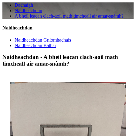
Dachaigh
Naidheachdan
A bheil leacan clach-aoil math timcheall air amar-snàmh?
Naidheachdan
Naidheachdan Gnìomhachais
Naidheachdan Bathar
Naidheachdan - A bheil leacan clach-aoil math
timcheall air amar-snàmh?