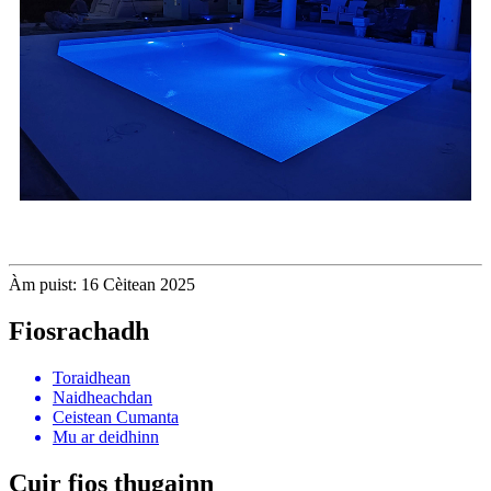
Àm puist: 16 Cèitean 2025
Fiosrachadh
Toraidhean
Naidheachdan
Ceistean Cumanta
Mu ar deidhinn
Cuir fios thugainn