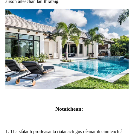
airson àiteachan làn-thrafaig.
Notaichean:
1. Tha stàladh proifeasanta riatanach gus dèanamh cinnteach à