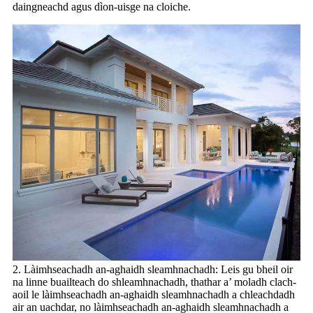
daingneachd agus dìon-uisge na cloiche.
2. Làimhseachadh an-aghaidh sleamhnachadh: Leis gu bheil oir
na linne buailteach do shleamhnachadh, thathar a’ moladh clach-
aoil le làimhseachadh an-aghaidh sleamhnachadh a chleachdadh
air an uachdar, no làimhseachadh an-aghaidh sleamhnachadh a