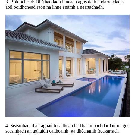
3. Bòidhchead: Dh’fhaodadh inneach agus dath nàdarra clach-
aoil bòidhchead raon na linne-snàmh a neartachadh.
4. Seasmhachd an aghaidh caitheamh: Tha an uachdar làidir agus
seasmhach an aghaidh caitheamh, ga dhèanamh freagarrach