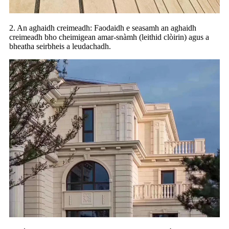
2. An aghaidh creimeadh: Faodaidh e seasamh an aghaidh
creimeadh bho cheimigean amar-snàmh (leithid clòirin) agus a
bheatha seirbheis a leudachadh.