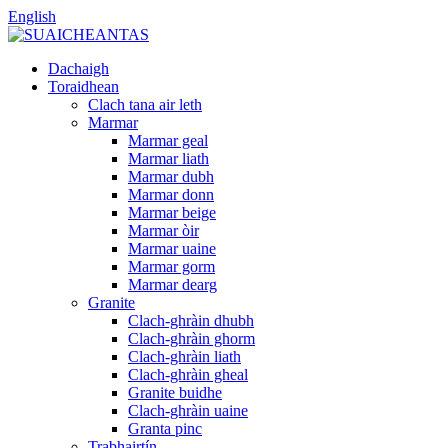
English
Dachaigh
Toraidhean
Clach tana air leth
Marmar
Marmar geal
Marmar liath
Marmar dubh
Marmar donn
Marmar beige
Marmar òir
Marmar uaine
Marmar gorm
Marmar dearg
Granite
Clach-ghràin dhubh
Clach-ghràin ghorm
Clach-ghràin liath
Clach-ghràin gheal
Granite buidhe
Clach-ghràin uaine
Granta pinc
Trabhairtín