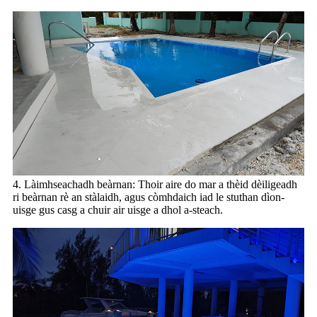
4. Làimhseachadh beàrnan: Thoir aire do mar a thèid dèiligeadh
ri beàrnan rè an stàlaidh, agus còmhdaich iad le stuthan dìon-
uisge gus casg a chuir air uisge a dhol a-steach.