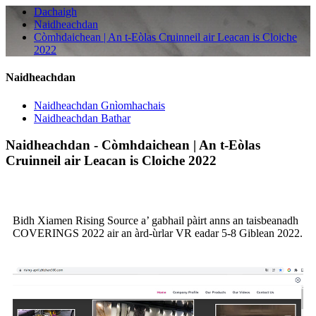
Dachaigh
Naidheachdan
Còmhdaichean | An t-Eòlas Cruinneil air Leacan is Cloiche
2022
Naidheachdan
Naidheachdan Gnìomhachais
Naidheachdan Bathar
Naidheachdan - Còmhdaichean | An t-Eòlas
Cruinneil air Leacan is Cloiche 2022
Bidh Xiamen Rising Source a’ gabhail pàirt anns an taisbeanadh
COVERINGS 2022 air an àrd-ùrlar VR eadar 5-8 Giblean 2022.