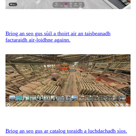
Briog an seo gus sùil a thoirt air an taisbeanadh
factaraidh air-loidhne againn.
Briog an seo gus ar catalog toraidh a luchdachadh sìos.