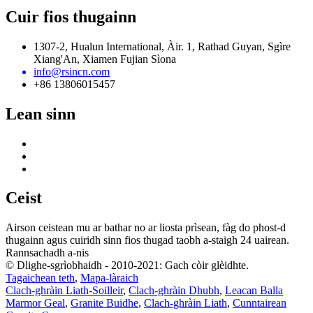
Cuir fios thugainn
1307-2, Hualun International, Àir. 1, Rathad Guyan, Sgìre
Xiang'An, Xiamen Fujian Sìona
info@rsincn.com
+86 13806015457
Lean sinn
Ceist
Airson ceistean mu ar bathar no ar liosta prìsean, fàg do phost-d
thugainn agus cuiridh sinn fios thugad taobh a-staigh 24 uairean.
Rannsachadh a-nis
© Dlighe-sgrìobhaidh - 2010-2021: Gach còir glèidhte.
Tagaichean teth
,
Mapa-làraich
Clach-ghràin Liath-Soilleir
,
Clach-ghràin Dhubh
,
Leacan Balla
Marmor Geal
,
Granite Buidhe
,
Clach-ghràin Liath
,
Cunntairean