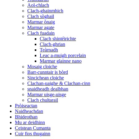
Aol-chlach
Clach-ghainmhich
Clach sòghail
Marmar ònaig
Marmar agate
Clach fuadain
Clach shintéirichte
Clach-ghrian
Teàrnadh
Leac a-muigh porcelain
Marmar glainne nano
Mosaig cloiche
Barr-cunntair is bòrd
Sincichean cloiche
Clachan-uaighe & Clachan-cinn
snaidheadh ​​​​​​dealbhan
Marmar uisge-uisge
Clach chultarail
Pròiseactan
Naidheachdan
Bhideothan
Mu ar deidhinn
Ceistean Cumanta
Cuir fios thugainn