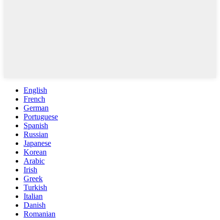
English
French
German
Portuguese
Spanish
Russian
Japanese
Korean
Arabic
Irish
Greek
Turkish
Italian
Danish
Romanian