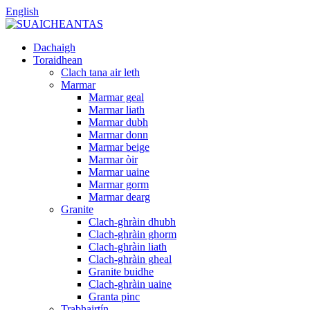
English
Dachaigh
Toraidhean
Clach tana air leth
Marmar
Marmar geal
Marmar liath
Marmar dubh
Marmar donn
Marmar beige
Marmar òir
Marmar uaine
Marmar gorm
Marmar dearg
Granite
Clach-ghràin dhubh
Clach-ghràin ghorm
Clach-ghràin liath
Clach-ghràin gheal
Granite buidhe
Clach-ghràin uaine
Granta pinc
Trabhairtín