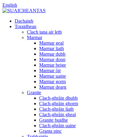
English
Dachaigh
Toraidhean
Clach tana air leth
Marmar
Marmar geal
Marmar liath
Marmar dubh
Marmar donn
Marmar beige
Marmar òir
Marmar uaine
Marmar gorm
Marmar dearg
Granite
Clach-ghràin dhubh
Clach-ghràin ghorm
Clach-ghràin liath
Clach-ghràin gheal
Granite buidhe
Clach-ghràin uaine
Granta pinc
Trabhairtín