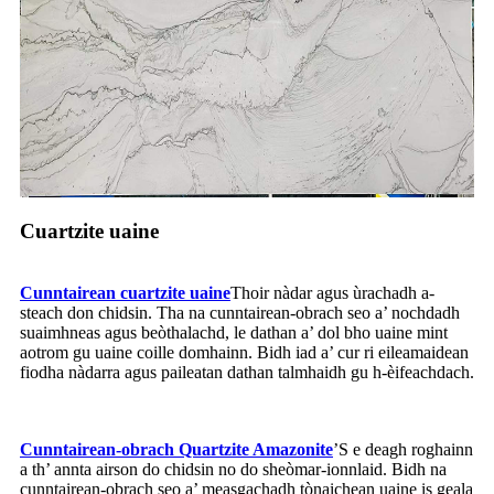
Cuartzite uaine
Cunntairean cuartzite uaine
Thoir nàdar agus ùrachadh a-
steach don chidsin. Tha na cunntairean-obrach seo a’ nochdadh
suaimhneas agus beòthalachd, le dathan a’ dol bho uaine mint
aotrom gu uaine coille domhainn. Bidh iad a’ cur ri eileamaidean
fiodha nàdarra agus paileatan dathan talmhaidh gu h-èifeachdach.
Cunntairean-obrach Quartzite Amazonite
’S e deagh roghainn
a th’ annta airson do chidsin no do sheòmar-ionnlaid. Bidh na
cunntairean-obrach seo a’ measgachadh tònaichean uaine is geala