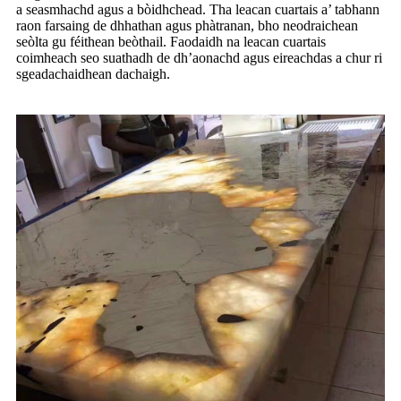
a seasmhachd agus a bòidhchead. Tha leacan cuartais a’ tabhann
raon farsaing de dhhathan agus phàtranan, bho neodraichean
seòlta gu féithean beòthail. Faodaidh na leacan cuartais
coimheach seo suathadh de dh’aonachd agus eireachdas a chur ri
sgeadachaidhean dachaigh.