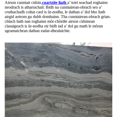
Airson cunntair cidsin,
cuartzite liath
a’ toirt seachad roghainn
neodrach is atharrachail. Bidh na cunntairean-obrach seo a’
cruthachadh coltas caol is ùr-nodha, le dathan a’ dol bho liath
airgid aotrom gu dubh domhainn. Tha cunntairean-obrach grian-
chlach liath nan roghainn mòr-chòrdte airson cidsinean
clasaigeach is ùr-nodha oir bidh iad a’ dol gu math le mòran
sgeamaichean dathan eadar-dhealaichte.