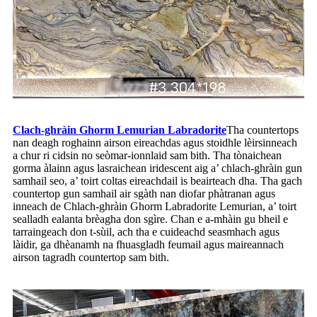
Clach-ghràin Ghorm Lemurian Labradorite
Tha countertops
nan deagh roghainn airson eireachdas agus stoidhle lèirsinneach
a chur ri cidsin no seòmar-ionnlaid sam bith. Tha tònaichean
gorma àlainn agus lasraichean iridescent aig a’ chlach-ghràin gun
samhail seo, a’ toirt coltas eireachdail is beairteach dha. Tha gach
countertop gun samhail air sgàth nan diofar phàtranan agus
inneach de Chlach-ghràin Ghorm Labradorite Lemurian, a’ toirt
sealladh ealanta brèagha don sgìre. Chan e a-mhàin gu bheil e
tarraingeach don t-sùil, ach tha e cuideachd seasmhach agus
làidir, ga dhèanamh na fhuasgladh feumail agus maireannach
airson tagradh countertop sam bith.