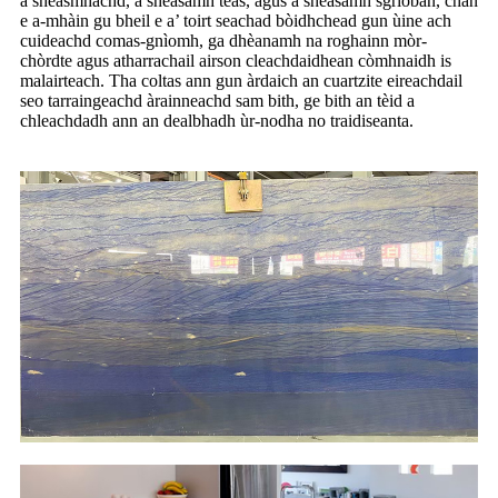
a sheasmhachd, a sheasamh teas, agus a sheasamh sgrìoban, chan
e a-mhàin gu bheil e a’ toirt seachad bòidhchead gun ùine ach
cuideachd comas-gnìomh, ga dhèanamh na roghainn mòr-
chòrdte agus atharrachail airson cleachdaidhean còmhnaidh is
malairteach. Tha coltas ann gun àrdaich an cuartzite eireachdail
seo tarraingeachd àrainneachd sam bith, ge bith an tèid a
chleachdadh ann an dealbhadh ùr-nodha no traidiseanta.