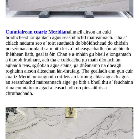
Cunntairean cuartz Meridian
ainmeil airson an cuid
bòidhchead iongantach agus seasmhachd maireannach. Tha a’
chlach nàdarra seo a’ toirt suathadh de bhòidhchead do chidsin
no seòmar-ionnlaid sam bith leis a’ mheasgachadh sònraichte de
fhèithean liath, geal is òir. Chan e a-mhàin gu bheil e iongantach
a thaobh fradharc, ach tha e cuideachd gu math dìonach an
aghaidh teas, sgrìoban agus stains, ga dhèanamh na dheagh
roghainn airson àiteachan làn-thrafaig. Tha gealladh ann gun cuir
cuartz Meridian iongnadh ort leis an tarraing chlasaigeach agus
an seasmhachd maireannach aige, ge bith a bheil thu a’ feuchainn
ri na cunntairean agad a leasachadh no pìos aithris a
chruthachadh.