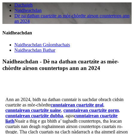
Dachaigh
Naidheachdan
Dè na dathan cuartzite as mòr-chòrdte airson countertops ann
an 2024
Naidheachdan
Naidheachdan Gnìomhachais
Naidheachdan Bathar
Naidheachdan - Dè na dathan cuartzite as mòr-
chòrdte airson countertops ann an 2024
Ann an 2024, bidh na dathan cunntair is uachdar obrach cidsin
cuartzite as mòr-chòrdte
cunntairean cuartzite geal
,
cunntairean cuartzite uaine
,
cunntairean cuartzite gorm
,
cunntairean cuartzite dubha
, agus
cunntairean cuartzite
liath
Nuair a thig e gu bhith a’ taghadh countertops, tha leacan
cuartais nan deagh roghainnean airson countertops cuartais ro-
thogte. Tha clach cuartais na clach nàdarrach a tha ainmeil airson