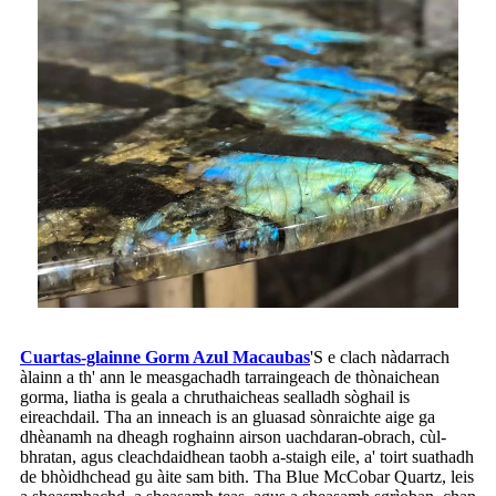
Cuartas-glainne Gorm Azul Macaubas
'S e clach nàdarrach
àlainn a th' ann le measgachadh tarraingeach de thònaichean
gorma, liatha is geala a chruthaicheas sealladh sòghail is
eireachdail. Tha an inneach is an gluasad sònraichte aige ga
dhèanamh na dheagh roghainn airson uachdaran-obrach, cùl-
bhratan, agus cleachdaidhean taobh a-staigh eile, a' toirt suathadh
de bhòidhchead gu àite sam bith. Tha Blue McCobar Quartz, leis