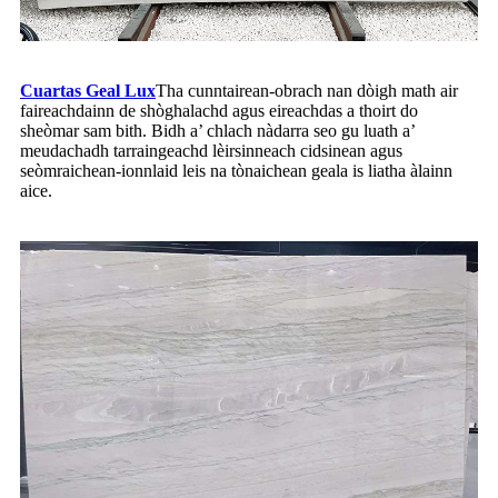
Cuartas Geal Lux
Tha cunntairean-obrach nan dòigh math air
faireachdainn de shòghalachd agus eireachdas a thoirt do
sheòmar sam bith. Bidh a’ chlach nàdarra seo gu luath a’
meudachadh tarraingeachd lèirsinneach cidsinean agus
seòmraichean-ionnlaid leis na tònaichean geala is liatha àlainn
aice.