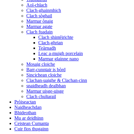
Aol-chlach
Clach-ghainmhich
Clach sòghail
Marmar ònaig
Marmar agate
Clach fuadain
Clach shintéirichte
Clach-ghrian
Teàrnadh
Leac a-muigh porcelain
Marmar glainne nano
Mosaig cloiche
Barr-cunntair is bòrd
Sincichean cloiche
Clachan-uaighe & Clachan-cinn
snaidheadh ​​​​​​dealbhan
Marmar uisge-uisge
Clach chultarail
Pròiseactan
Naidheachdan
Bhideothan
Mu ar deidhinn
Ceistean Cumanta
Cuir fios thugainn