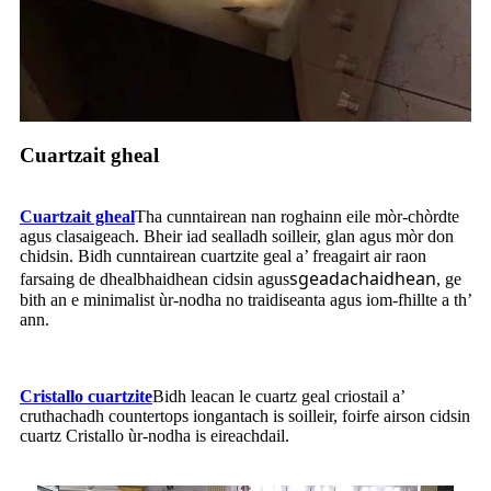
Cuartzait gheal
Cuartzait gheal
Tha cunntairean nan roghainn eile mòr-chòrdte
agus clasaigeach. Bheir iad sealladh soilleir, glan agus mòr don
chidsin. Bidh cunntairean cuartzite geal a’ freagairt air raon
sgeadachaidhean
farsaing de dhealbhaidhean cidsin agus
, ge
bith an e minimalist ùr-nodha no traidiseanta agus iom-fhillte a th’
ann.
Cristallo cuartzite
Bidh leacan le cuartz geal criostail a’
cruthachadh countertops iongantach is soilleir, foirfe airson cidsin
cuartz Cristallo ùr-nodha is eireachdail.