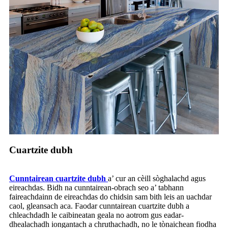
Cuartzite dubh
Cunntairean cuartzite dubh
a’ cur an cèill sòghalachd agus
eireachdas. Bidh na cunntairean-obrach seo a’ tabhann
faireachdainn de eireachdas do chidsin sam bith leis an uachdar
caol, gleansach aca. Faodar cunntairean cuartzite dubh a
chleachdadh le caibineatan geala no aotrom gus eadar-
dhealachadh iongantach a chruthachadh, no le tònaichean fiodha