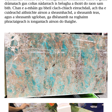
dràmatach gus coltas nàdarrach is brèagha a thoirt do raon sam
bith. Chan e a-mhàin gu bheil clach-chlach eireachdail, ach tha e
cuideachd aithnichte airson a sheasmhachd, a sheasamh teas,
agus a sheasamh sgrìoban, ga dhèanamh na roghainn
phractaigeach is iongantach airson do thaighe.