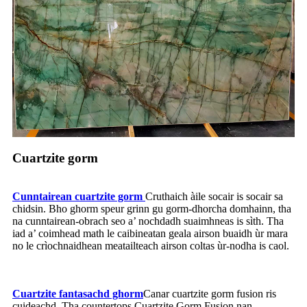
Cuartzite gorm
Cunntairean cuartzite gorm
Cruthaich àile socair is socair sa
chidsin. Bho ghorm speur grinn gu gorm-dhorcha domhainn, tha
na cunntairean-obrach seo a’ nochdadh suaimhneas is sìth. Tha
iad a’ coimhead math le caibineatan geala airson buaidh ùr mara
no le crìochnaidhean meatailteach airson coltas ùr-nodha is caol.
Cuartzite fantasachd ghorm
Canar cuartzite gorm fusion ris
cuideachd. Tha countertops Cuartzite Gorm Fusion nan