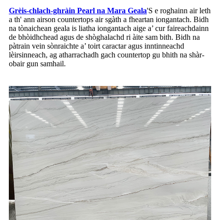
Grèis-chlach-ghràin Pearl na Mara Geala
'S e roghainn air leth
a th' ann airson countertops air sgàth a fheartan iongantach. Bidh
na tònaichean geala is liatha iongantach aige a’ cur faireachdainn
de bhòidhchead agus de shòghalachd ri àite sam bith. Bidh na
pàtrain vein sònraichte a’ toirt caractar agus inntinneachd
lèirsinneach, ag atharrachadh gach countertop gu bhith na shàr-
obair gun samhail.