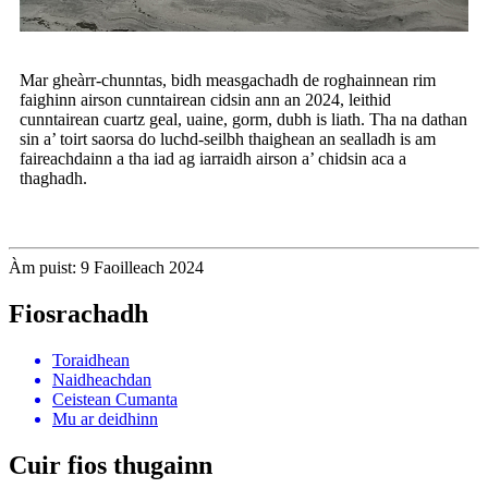
Mar gheàrr-chunntas, bidh measgachadh de roghainnean rim
faighinn airson cunntairean cidsin ann an 2024, leithid
cunntairean cuartz geal, uaine, gorm, dubh is liath. Tha na dathan
sin a’ toirt saorsa do luchd-seilbh thaighean an sealladh is am
faireachdainn a tha iad ag iarraidh airson a’ chidsin aca a
thaghadh.
Àm puist: 9 Faoilleach 2024
Fiosrachadh
Toraidhean
Naidheachdan
Ceistean Cumanta
Mu ar deidhinn
Cuir fios thugainn