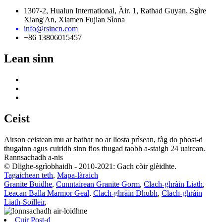
1307-2, Hualun International, Àir. 1, Rathad Guyan, Sgìre
Xiang'An, Xiamen Fujian Sìona
info@rsincn.com
+86 13806015457
Lean sinn
Ceist
Airson ceistean mu ar bathar no ar liosta prìsean, fàg do phost-d
thugainn agus cuiridh sinn fios thugad taobh a-staigh 24 uairean.
Rannsachadh a-nis
© Dlighe-sgrìobhaidh - 2010-2021: Gach còir glèidhte.
Tagaichean teth
,
Mapa-làraich
Granite Buidhe
,
Cunntairean Granite Gorm
,
Clach-ghràin Liath
,
Leacan Balla Marmor Geal
,
Clach-ghràin Dhubh
,
Clach-ghràin
Liath-Soilleir
,
Cuir Post-d