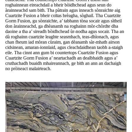
roghainnean eireachdail a bheir bòidhchead agus seun do
àrainneachd sam bith. Tha pàtrain agus inneach sònraichte aig
Cuartzite Fusion a bheir coltas brèagha, sòghail. Tha Cuartzite
Gorm Fusion, gu sònraichte, a’ tabhann tòna socair agus sìtheil
don àrainneachd, ga dhèanamh na roghainn mòr-chòrdte dha
daoine a tha a’ sireadh bòidhchead ùr-nodha agus socair. Tha an
dà roghainn cuartzite leaghte seasmhach, teas-dhìonach, agus
chan fheum iad mòran cùraim, gan dèanamh sàr-mhath airson
cidsinean, amaran-ionnlaid, agus cleachdaidhean taobh a-staigh
eile. Tha cinnt ann gum bi countertops Cuartzite Fusion agus
Cuartzite Gorm Fusion a’ neartachadh an dealbhaidh agus a’
cruthachadh buaidh mhaireannach, ge bith an ann an dachaigh
no pròiseact malairteach.