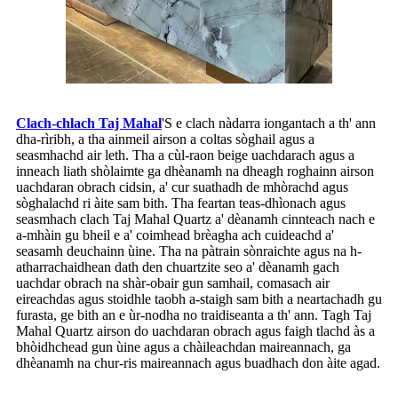
Clach-chlach Taj Mahal
'S e clach nàdarra iongantach a th' ann
dha-rìribh, a tha ainmeil airson a coltas sòghail agus a
seasmhachd air leth. Tha a cùl-raon beige uachdarach agus a
inneach liath shòlaimte ga dhèanamh na dheagh roghainn airson
uachdaran obrach cidsin, a' cur suathadh de mhòrachd agus
sòghalachd ri àite sam bith. Tha feartan teas-dhìonach agus
seasmhach clach Taj Mahal Quartz a' dèanamh cinnteach nach e
a-mhàin gu bheil e a' coimhead brèagha ach cuideachd a'
seasamh deuchainn ùine. Tha na pàtrain sònraichte agus na h-
atharrachaidhean dath den chuartzite seo a' dèanamh gach
uachdar obrach na shàr-obair gun samhail, comasach air
eireachdas agus stoidhle taobh a-staigh sam bith a neartachadh gu
furasta, ge bith an e ùr-nodha no traidiseanta a th' ann. Tagh Taj
Mahal Quartz airson do uachdaran obrach agus faigh tlachd às a
bhòidhchead gun ùine agus a chàileachdan maireannach, ga
dhèanamh na chur-ris maireannach agus buadhach don àite agad.