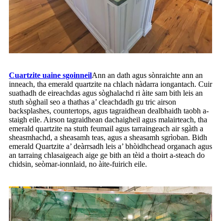
Cuartzite uaine sgoinneil
Ann an dath agus sònraichte ann an
inneach, tha emerald quartzite na chlach nàdarra iongantach. Cuir
suathadh de eireachdas agus sòghalachd ri àite sam bith leis an
stuth sòghail seo a thathas a’ cleachdadh gu tric airson
backsplashes, countertops, agus tagraidhean dealbhaidh taobh a-
staigh eile. Airson tagraidhean dachaigheil agus malairteach, tha
emerald quartzite na stuth feumail agus tarraingeach air sgàth a
sheasmhachd, a sheasamh teas, agus a sheasamh sgrìoban. Bidh
emerald Quartzite a’ deàrrsadh leis a’ bhòidhchead organach agus
an tarraing chlasaigeach aige ge bith an tèid a thoirt a-steach do
chidsin, seòmar-ionnlaid, no àite-fuirich eile.