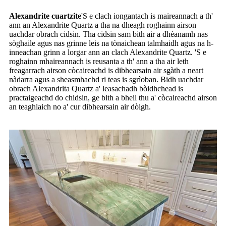
Alexandrite cuartzite
'S e clach iongantach is maireannach a th'
ann an Alexandrite Quartz a tha na dheagh roghainn airson
uachdar obrach cidsin. Tha cidsin sam bith air a dhèanamh nas
sòghaile agus nas grinne leis na tònaichean talmhaidh agus na h-
inneachan grinn a lorgar ann an clach Alexandrite Quartz. 'S e
roghainn mhaireannach is reusanta a th' ann a tha air leth
freagarrach airson còcaireachd is dibhearsain air sgàth a neart
nàdarra agus a sheasmhachd ri teas is sgrìoban. Bidh uachdar
obrach Alexandrita Quartz a' leasachadh bòidhchead is
practaigeachd do chidsin, ge bith a bheil thu a' còcaireachd airson
an teaghlaich no a' cur dibhearsain air dòigh.