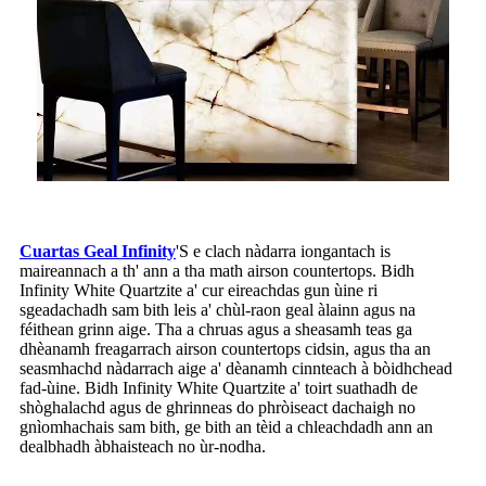
Cuartas Geal Infinity
'S e clach nàdarra iongantach is
maireannach a th' ann a tha math airson countertops. Bidh
Infinity White Quartzite a' cur eireachdas gun ùine ri
sgeadachadh sam bith leis a' chùl-raon geal àlainn agus na
féithean grinn aige. Tha a chruas agus a sheasamh teas ga
dhèanamh freagarrach airson countertops cidsin, agus tha an
seasmhachd nàdarrach aige a' dèanamh cinnteach à bòidhchead
fad-ùine. Bidh Infinity White Quartzite a' toirt suathadh de
shòghalachd agus de ghrinneas do phròiseact dachaigh no
gnìomhachais sam bith, ge bith an tèid a chleachdadh ann an
dealbhadh àbhaisteach no ùr-nodha.