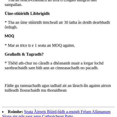
sampallan.
Ùine-stiùiridh Lìbhrigidh
* Tha an ùine stiùiridh timcheall air 30 latha às deidh dearbhadh
òrdugh.
MOQ
* Mar as trice is e 1 seata an MOQ againn.
Gealladh & Tagradh?
* Thèid ath-chur no càradh a dhèanamh nuair a lorgar lochd
saothrachaidh sam bith ann an cinneasachadh no pacadh.
Fàilte gu rannsachadh agus tadhail air an làrach-lìn againn airson
tuilleadh fiosrachaidh mu thoraidhean
Roimhe:
Seata Àirneis Bùird-bìdh a-muigh Frèam Alùmanum
Sìona aig prìs saor agus Cathraichean Patio