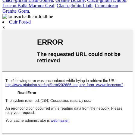
Clach-ghràin Liath-Soilleir
,
Granite Buidhe
,
Clach-ghràin Dhubh
,
Leacan Balla Marmor Geal
,
Clach-ghràin Liath
,
Cunntairean
Granite Gorm
,
Cuir Post-d
x