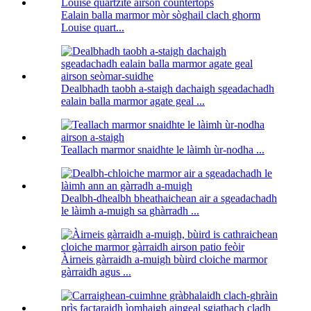
Ealain balla marmor mòr sòghail clach ghorm
Louise quart...
Dealbhadh taobh a-staigh dachaigh sgeadachadh
ealain balla marmor agate geal ...
Teallach marmor snaidhte le làimh ùr-nodha ...
Dealbh-dhealbh bheathaichean air a sgeadachadh
le làimh a-muigh sa ghàrradh ...
Àirneis gàrraidh a-muigh bùird cloiche marmor
gàrraidh agus ...