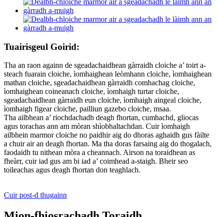
Tuairisgeul Goirid:
Tha an raon againn de sgeadachaidhean gàrraidh cloiche a’ toirt a-
steach fuarain cloiche, ìomhaighean leòmhann cloiche, ìomhaighean
mathan cloiche, sgeadachaidhean gàrraidh comhachag cloiche,
ìomhaighean coineanach cloiche, ìomhaigh turtar cloiche,
sgeadachaidhean gàrraidh eun cloiche, ìomhaigh aingeal cloiche,
ìomhaigh figear cloiche, pailliun gazebo cloiche, msaa.
Tha ailbhean a’ riochdachadh deagh fhortan, cumhachd, gliocas
agus torachas ann am mòran shìobhaltachdan. Cuir ìomhaigh
ailbhein marmor cloiche no paidhir aig do dhoras aghaidh gus fàilte
a chuir air an deagh fhortan. Ma tha doras farsaing aig do thogalach,
faodaidh tu nithean mòra a cheannach. Airson na toraidhean as
fheàrr, cuir iad gus am bi iad a’ coimhead a-staigh. Bheir seo
toileachas agus deagh fhortan don teaghlach.
Cuir post-d thugainn
Mion-fhiosrachadh Toraidh