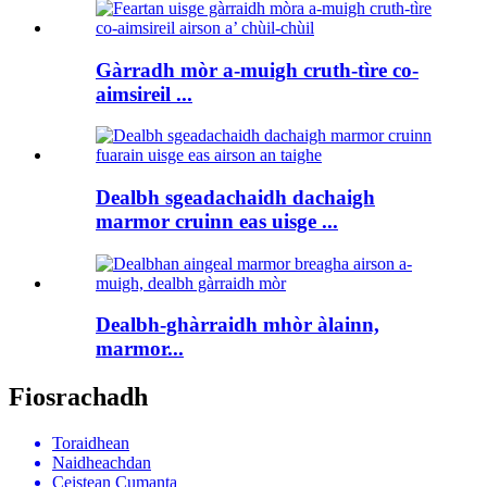
Gàrradh mòr a-muigh cruth-tìre co-
aimsireil ...
Dealbh sgeadachaidh dachaigh
marmor cruinn eas uisge ...
Dealbh-ghàrraidh mhòr àlainn,
marmor...
Fiosrachadh
Toraidhean
Naidheachdan
Ceistean Cumanta