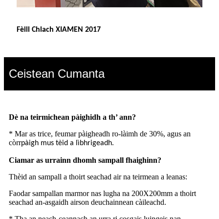
Fèill Chlach XIAMEN 2017
Ceistean Cumanta
Dè na teirmichean pàighidh a th’ ann?
* Mar as trice, feumar pàigheadh ​​ro-làimh de 30%, agus an
còrr
.
pàigh mus tèid a lìbhrigeadh
Ciamar as urrainn dhomh sampall fhaighinn?
Thèid an sampall a thoirt seachad air na teirmean a leanas:
Faodar sampallan marmor nas lugha na 200X200mm a thoirt
seachad an-asgaidh airson deuchainnean càileachd.
* Tha an neach-ceannach an urra ri cosgais luingeis nan