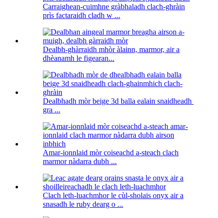
Carraighean-cuimhne gràbhaladh clach-ghràin
prìs factaraidh cladh w ...
Dealbh-ghàrraidh mhòr àlainn, marmor, air a
dhèanamh le figearan...
Dealbhadh mòr beige 3d balla ealain snaidheadh ​​​​
gra ...
Amar-ionnlaid mòr coiseachd a-steach clach
marmor nàdarra dubh ...
Clach leth-luachmhor le cùl-sholais onyx air a
snasadh le ruby ​​dearg o ...