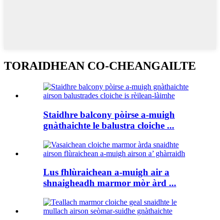
TORAIDHEAN CO-CHEANGAILTE
Staidhre ​​​​balcony pòirse a-muigh
gnàthaichte le balustra cloiche ...
Lus fhlùraichean a-muigh air a
shnaigheadh ​​marmor mòr àrd ...