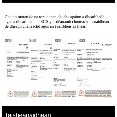
Chaidh mòran de na toraidhean cloiche againn a dhearbhadh
agus a dhearbhadh le SGS gus dèanamh cinnteach à toraidhean
de dheagh chàileachd agus an t-seirbheis as fheàrr.
Taisbeanaidhean