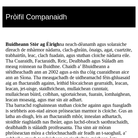
Pròifil Companaidh
Buidheann Stòr ag Èirigh
na neach-dèanamh agus solaraiche
dìreach de mhàrmor nàdarra, clach-ghràin, ònaigs, agat, cuartzite,
trabhairtín, leac, clach fuadain, agus stuthan cloiche nàdarra eile.
Tha Cuaraidh, Factaraidh, Reic, Dealbhadh agus Stàladh am
measg roinnean na Buidhne. Chaidh a’ Bhuidheann a
stèidheachadh ann an 2002 agus a-nis tha còig cuaraidhean aice
ann an Sìona. Tha measgachadh de uidheamachd fèin-ghluasaid
aig an fhactaraidh againn, leithid blocaichean gearraidh, leacan,
leacan, jet-uisge, staidhrichean, mullaichean cunntair,
mullaichean bùird, colbhan, sgiortaichean, fuarain, ìomhaighean,
leacan moasaig, agus mar sin air adhart.
Tha barrachd roghainnean stuthan cloiche againn agus fuasgladh
is seirbheis aon-stad airson pròiseactan marmor is cloiche. Gus an
latha an-diugh, leis an fhactaraidh mhòr, innealan adhartach,
stoidhle riaghlaidh nas fheàrr, agus luchd-obrach saothrachaidh,
dealbhaidh is stàlaidh proifeasanta. Tha sinn air mòran
phròiseactan mòra a chrìochnachadh air feadh an t-saoghail, a’