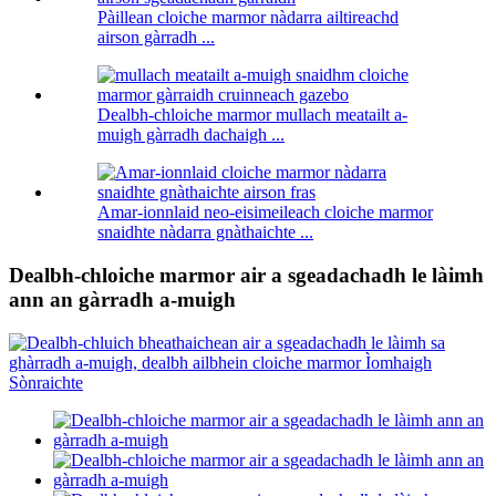
Pàillean cloiche marmor nàdarra ailtireachd
airson gàrradh ...
Dealbh-chloiche marmor mullach meatailt a-
muigh gàrradh dachaigh ...
Amar-ionnlaid neo-eisimeileach cloiche marmor
snaidhte nàdarra gnàthaichte ...
Dealbh-chloiche marmor air a sgeadachadh le làimh
ann an gàrradh a-muigh