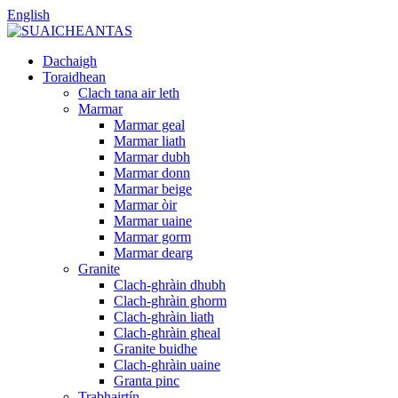
English
Dachaigh
Toraidhean
Clach tana air leth
Marmar
Marmar geal
Marmar liath
Marmar dubh
Marmar donn
Marmar beige
Marmar òir
Marmar uaine
Marmar gorm
Marmar dearg
Granite
Clach-ghràin dhubh
Clach-ghràin ghorm
Clach-ghràin liath
Clach-ghràin gheal
Granite buidhe
Clach-ghràin uaine
Granta pinc
Trabhairtín