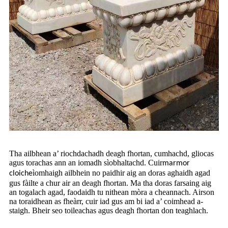
Tha ailbhean a’ riochdachadh deagh fhortan, cumhachd, gliocas
agus torachas ann an iomadh sìobhaltachd. Cuir
marmor
ìomhaigh ailbhein no paidhir aig an doras aghaidh agad
cloiche
gus fàilte a chur air an deagh fhortan. Ma tha doras farsaing aig
an togalach agad, faodaidh tu nithean mòra a cheannach. Airson
na toraidhean as fheàrr, cuir iad gus am bi iad a’ coimhead a-
staigh. Bheir seo toileachas agus deagh fhortan don teaghlach.