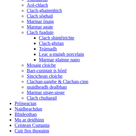
Aol-chlach
Clach-ghainmhich
Clach sòghail
Marmar ònaig
Marmar agate
Clach fuadain
Clach shintéirichte
Clach-ghrian
Teàrnadh
Leac a-muigh porcelain
Marmar glainne nano
Mosaig cloiche
Barr-cunntair is bòrd
Sincichean cloiche
Clachan-uaighe & Clachan-cinn
snaidheadh ​​​​​​dealbhan
Marmar uisge-uisge
Clach chultarail
Pròiseactan
Naidheachdan
Bhideothan
Mu ar deidhinn
Ceistean Cumanta
Cuir fios thugainn