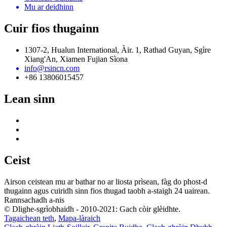
Mu ar deidhinn
Cuir fios thugainn
1307-2, Hualun International, Àir. 1, Rathad Guyan, Sgìre
Xiang'An, Xiamen Fujian Sìona
info@rsincn.com
+86 13806015457
Lean sinn
Ceist
Airson ceistean mu ar bathar no ar liosta prìsean, fàg do phost-d
thugainn agus cuiridh sinn fios thugad taobh a-staigh 24 uairean.
Rannsachadh a-nis
© Dlighe-sgrìobhaidh - 2010-2021: Gach còir glèidhte.
Tagaichean teth
,
Mapa-làraich