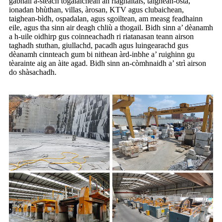
gabhail a-steach togalaichean an riaghaltais, taighean-òsta,
ionadan bhùthan, villas, àrosan, KTV agus clubaichean,
taighean-bìdh, ospadalan, agus sgoiltean, am measg feadhainn
eile, agus tha sinn air deagh chliù a thogail. Bidh sinn a’ dèanamh
a h-uile oidhirp gus coinneachadh ri riatanasan teann airson
taghadh stuthan, giullachd, pacadh agus luingearachd gus
dèanamh cinnteach gum bi nithean àrd-inbhe a’ ruighinn gu
tèarainte aig an àite agad. Bidh sinn an-còmhnaidh a’ strì airson
do shàsachadh.