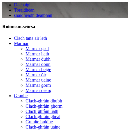
Dachaigh
Toraidhean
snaidheadh ​​​​​​dealbhan
Roinnean-seòrsa
Clach tana air leth
Marmar
Marmar geal
Marmar liath
Marmar dubh
Marmar donn
Marmar beige
Marmar òir
Marmar uaine
Marmar gorm
Marmar dearg
Granite
Clach-ghràin dhubh
Clach-ghràin ghorm
Clach-ghràin liath
Clach-ghràin gheal
Granite buidhe
Clach-ghràin uaine