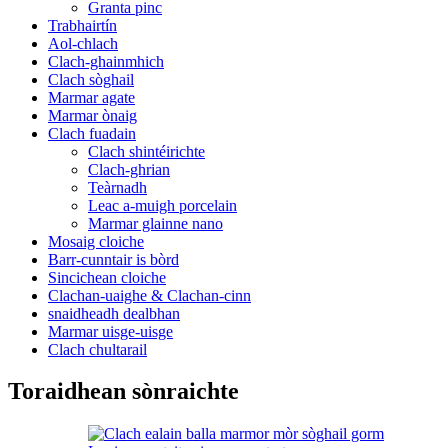
Granta pinc
Trabhairtín
Aol-chlach
Clach-ghainmhich
Clach sòghail
Marmar agate
Marmar ònaig
Clach fuadain
Clach shintéirichte
Clach-ghrian
Teàrnadh
Leac a-muigh porcelain
Marmar glainne nano
Mosaig cloiche
Barr-cunntair is bòrd
Sincichean cloiche
Clachan-uaighe & Clachan-cinn
snaidheadh ​​​​​​dealbhan
Marmar uisge-uisge
Clach chultarail
Toraidhean sònraichte