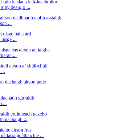
uby ​​dearg o ...
son ...
uisge ...
uaran ...
...
 ...
h dachaigh ...
nàdarra gnàthaichte ...