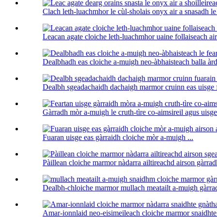
Clach leth-luachmhor le cùl-sholais onyx air a snasadh le r
Leacan agate cloiche leth-luachmhor uaine follaiseach air
Dealbhadh eas cloiche a-muigh neo-àbhaisteach balla àrd 
Dealbh sgeadachaidh dachaigh marmor cruinn eas uisge f
Gàrradh mòr a-muigh le cruth-tìre co-aimsireil agus uisge 
Fuaran uisge eas gàrraidh cloiche mòr a-muigh ...
Pàillean cloiche marmor nàdarra ailtireachd airson gàrradh
Dealbh-chloiche marmor mullach meatailt a-muigh gàrrad
Amar-ionnlaid neo-eisimeileach cloiche marmor snaidhte 