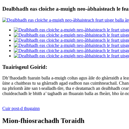
Dealbhadh eas cloiche a-muigh neo-àbhaisteach le fear
Tuairisgeul Goirid:
Dh’fhaodadh fuarain balla a-muigh coltas agus àile do ghàrraidh a lea
ùine a chaitheas tu sa ghàrradh agad eadhon nas cuimhneachail. Chan e
na phrìomh àite san t-sealladh-tìre, tha e deatamach an dealbhadh cea
chuideachadh le bhith a’ taghadh an fhuarain balla as fheàrr, bho ùr-n
Cuir post-d thugainn
Mion-fhiosrachadh Toraidh