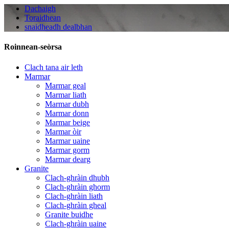
Dachaigh
Toraidhean
snaidheadh ​​​​​​dealbhan
Roinnean-seòrsa
Clach tana air leth
Marmar
Marmar geal
Marmar liath
Marmar dubh
Marmar donn
Marmar beige
Marmar òir
Marmar uaine
Marmar gorm
Marmar dearg
Granite
Clach-ghràin dhubh
Clach-ghràin ghorm
Clach-ghràin liath
Clach-ghràin gheal
Granite buidhe
Clach-ghràin uaine