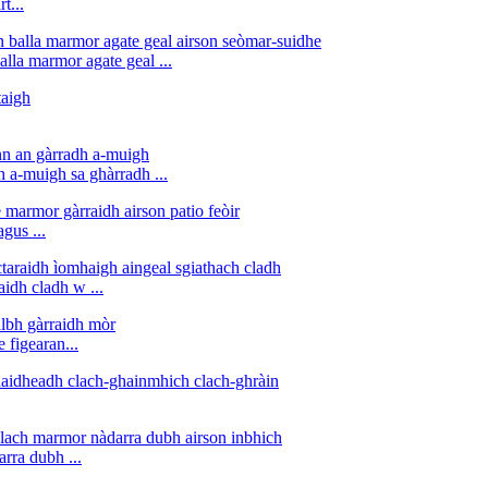
t...
lla marmor agate geal ...
 a-muigh sa ghàrradh ...
gus ...
idh cladh w ...
 figearan...
rra dubh ...