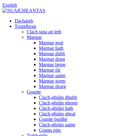
English
Dachaigh
Toraidhean
Clach tana air leth
Marmar
Marmar geal
Marmar liath
Marmar dubh
Marmar donn
Marmar beige
Marmar òir
Marmar uaine
Marmar gorm
Marmar dearg
Granite
Clach-ghràin dhubh
Clach-ghràin ghorm
Clach-ghràin liath
Clach-ghràin gheal
Granite buidhe
Clach-ghràin uaine
Granta pinc
Trabhairtín