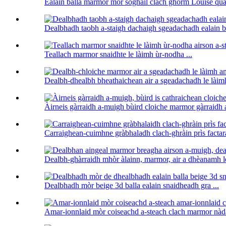
Ealain balla marmor mòr sòghail clach ghorm Louise quar
Dealbhadh taobh a-staigh dachaigh sgeadachadh ealain ba
Teallach marmor snaidhte le làimh ùr-nodha ...
Dealbh-dhealbh bheathaichean air a sgeadachadh le làimh
Àirneis gàrraidh a-muigh bùird cloiche marmor gàrraidh a
Carraighean-cuimhne gràbhaladh clach-ghràin prìs factara
Dealbh-ghàrraidh mhòr àlainn, marmor, air a dhèanamh le
Dealbhadh mòr beige 3d balla ealain snaidheadh ​​​​gra ...
Amar-ionnlaid mòr coiseachd a-steach clach marmor nàda