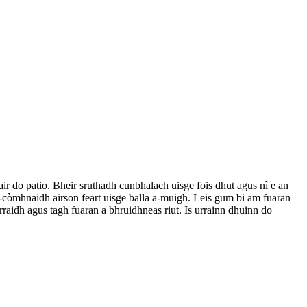
ir do patio. Bheir sruthadh cunbhalach uisge fois dhut agus nì e an
n-còmhnaidh airson feart uisge balla a-muigh. Leis gum bi am fuaran
rraidh agus tagh fuaran a bhruidhneas riut. Is urrainn dhuinn do