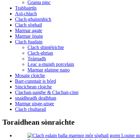
Granta pinc
Trabhairtín
Aol-chlach
Clach-ghainmhich
Clach sòghail
Marmar agate
Marmar ònaig
Clach fuadain
Clach shintéirichte
Clach-ghrian
Teàrnadh
Leac a-muigh porcelain
Marmar glainne nano
Mosaig cloiche
Barr-cunntair is bòrd
Sincichean cloiche
Clachan-uaighe & Clachan-cinn
snaidheadh ​​​​​​dealbhan
Marmar uisge-uisge
Clach chultarail
Toraidhean sònraichte