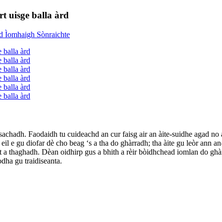
t uisge balla àrd
sachadh. Faodaidh tu cuideachd an cur faisg air an àite-suidhe agad no a
il e gu diofar dè cho beag ‘s a tha do ghàrradh; tha àite gu leòr ann a
rt a thaghadh. Dèan oidhirp gus a bhith a rèir bòidhchead iomlan do ghà
odha gu traidiseanta.