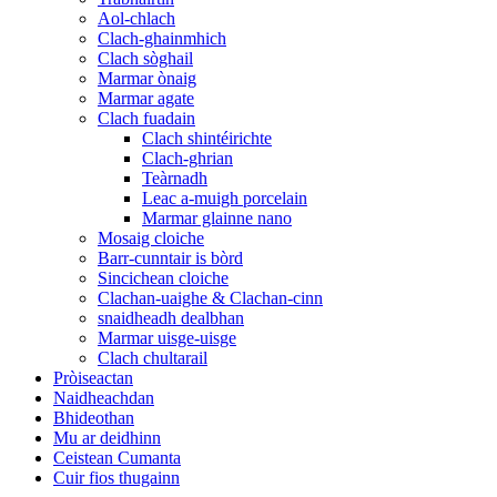
Aol-chlach
Clach-ghainmhich
Clach sòghail
Marmar ònaig
Marmar agate
Clach fuadain
Clach shintéirichte
Clach-ghrian
Teàrnadh
Leac a-muigh porcelain
Marmar glainne nano
Mosaig cloiche
Barr-cunntair is bòrd
Sincichean cloiche
Clachan-uaighe & Clachan-cinn
snaidheadh ​​​​​​dealbhan
Marmar uisge-uisge
Clach chultarail
Pròiseactan
Naidheachdan
Bhideothan
Mu ar deidhinn
Ceistean Cumanta
Cuir fios thugainn