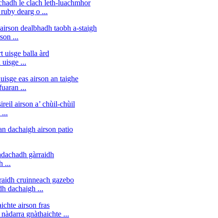
uby ​​dearg o ...
son ...
uisge ...
uaran ...
...
 ...
h dachaigh ...
nàdarra gnàthaichte ...