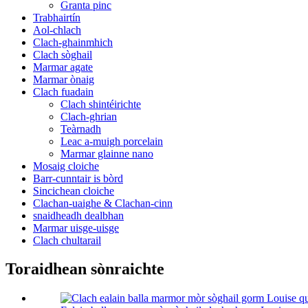
Granta pinc
Trabhairtín
Aol-chlach
Clach-ghainmhich
Clach sòghail
Marmar agate
Marmar ònaig
Clach fuadain
Clach shintéirichte
Clach-ghrian
Teàrnadh
Leac a-muigh porcelain
Marmar glainne nano
Mosaig cloiche
Barr-cunntair is bòrd
Sincichean cloiche
Clachan-uaighe & Clachan-cinn
snaidheadh ​​​​​​dealbhan
Marmar uisge-uisge
Clach chultarail
Toraidhean sònraichte