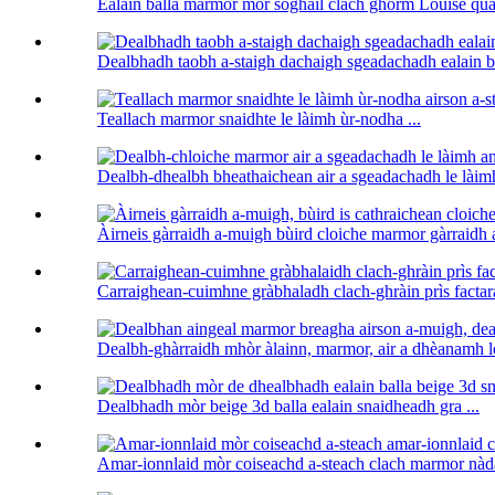
Ealain balla marmor mòr sòghail clach ghorm Louise quar
Dealbhadh taobh a-staigh dachaigh sgeadachadh ealain ba
Teallach marmor snaidhte le làimh ùr-nodha ...
Dealbh-dhealbh bheathaichean air a sgeadachadh le làimh
Àirneis gàrraidh a-muigh bùird cloiche marmor gàrraidh a
Carraighean-cuimhne gràbhaladh clach-ghràin prìs factara
Dealbh-ghàrraidh mhòr àlainn, marmor, air a dhèanamh le
Dealbhadh mòr beige 3d balla ealain snaidheadh ​​​​gra ...
Amar-ionnlaid mòr coiseachd a-steach clach marmor nàda