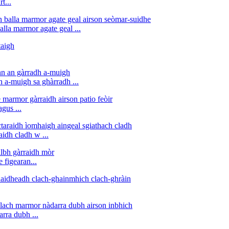
t...
lla marmor agate geal ...
 a-muigh sa ghàrradh ...
gus ...
idh cladh w ...
 figearan...
rra dubh ...