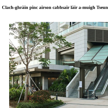
Clach-ghràin pinc airson cabhsair làir a-muigh Ts