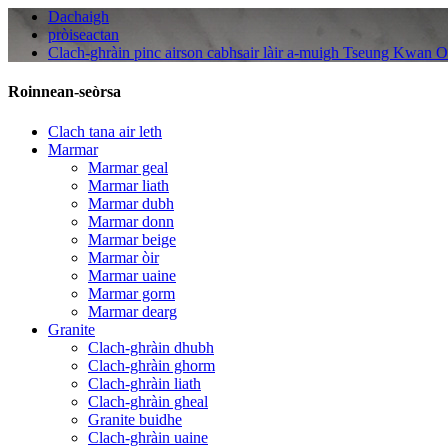
Dachaigh
pròiseactan
Clach-ghràin pinc airson cabhsair làir a-muigh Tseung Kwan 
Roinnean-seòrsa
Clach tana air leth
Marmar
Marmar geal
Marmar liath
Marmar dubh
Marmar donn
Marmar beige
Marmar òir
Marmar uaine
Marmar gorm
Marmar dearg
Granite
Clach-ghràin dhubh
Clach-ghràin ghorm
Clach-ghràin liath
Clach-ghràin gheal
Granite buidhe
Clach-ghràin uaine