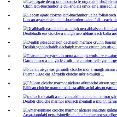
Clach leth-luachmhor le cùl-sholais onyx air a snasadh le r
Leacan agate cloiche leth-luachmhor uaine follaiseach air
Dealbhadh eas cloiche a-muigh neo-àbhaisteach balla àrd 
Dealbh sgeadachaidh dachaigh marmor cruinn eas uisge f
Gàrradh mòr a-muigh le cruth-tìre co-aimsireil agus uisge 
Fuaran uisge eas gàrraidh cloiche mòr a-muigh ...
Pàillean cloiche marmor nàdarra ailtireachd airson gàrradh
Dealbh-chloiche marmor mullach meatailt a-muigh gàrrad
Amar-ionnlaid neo-eisimeileach cloiche marmor snaidhte 