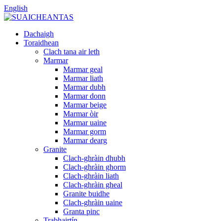
English
Dachaigh
Toraidhean
Clach tana air leth
Marmar
Marmar geal
Marmar liath
Marmar dubh
Marmar donn
Marmar beige
Marmar òir
Marmar uaine
Marmar gorm
Marmar dearg
Granite
Clach-ghràin dhubh
Clach-ghràin ghorm
Clach-ghràin liath
Clach-ghràin gheal
Granite buidhe
Clach-ghràin uaine
Granta pinc
Trabhairtín