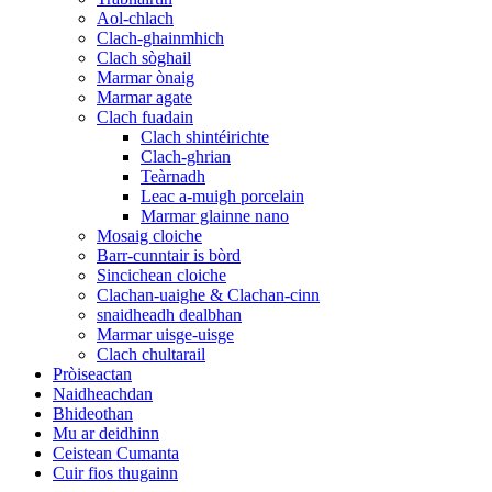
Aol-chlach
Clach-ghainmhich
Clach sòghail
Marmar ònaig
Marmar agate
Clach fuadain
Clach shintéirichte
Clach-ghrian
Teàrnadh
Leac a-muigh porcelain
Marmar glainne nano
Mosaig cloiche
Barr-cunntair is bòrd
Sincichean cloiche
Clachan-uaighe & Clachan-cinn
snaidheadh ​​​​​​dealbhan
Marmar uisge-uisge
Clach chultarail
Pròiseactan
Naidheachdan
Bhideothan
Mu ar deidhinn
Ceistean Cumanta
Cuir fios thugainn